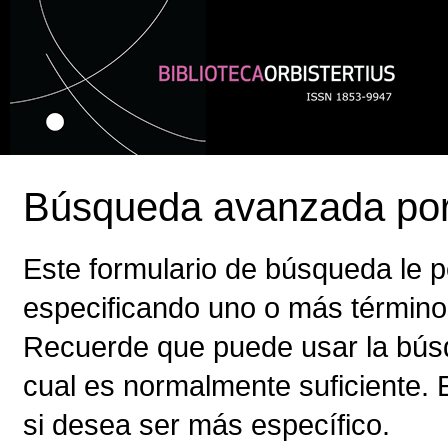
Cambiar
a
contenido.
|
Saltar
a
navegación
Secciones
Herramientas
Personales
Búsqueda avanzada por
Este formulario de búsqueda le pe
especificando uno o más términ
Recuerde que puede usar la bús
cual es normalmente suficiente. 
si desea ser más específico.