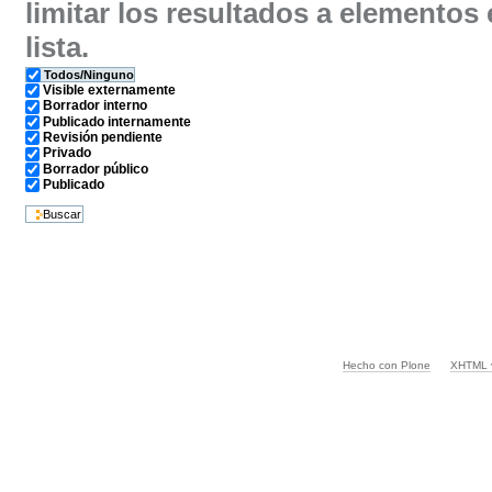
limitar los resultados a elementos 
lista.
Todos/Ninguno
Visible externamente
Borrador interno
Publicado internamente
Revisión pendiente
Privado
Borrador público
Publicado
®
El
Plone
CMS — Sistema de Gestión de Conteni
®
Plone
y el logo de Plone son marcas regi
Hecho con Plone
XHTML v